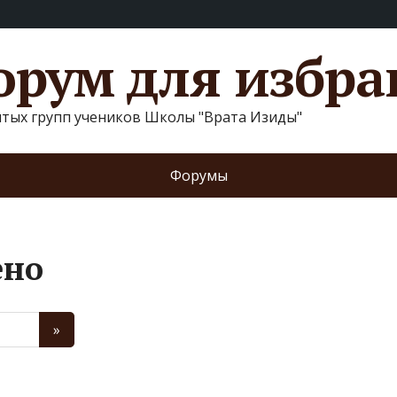
рум для избр
ытых групп учеников Школы "Врата Изиды"
Форумы
ено