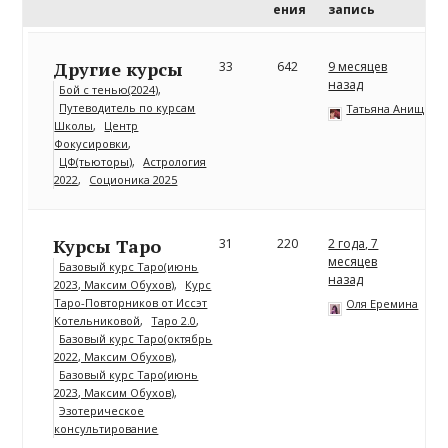
ения
запись
Другие курсы
33
642
9 месяцев
назад
Бой с тенью(2024)
Путеводитель по курсам
Татьяна Анищенк
Школы
Центр
Фокусировки
ЦФ(тьюторы)
Астрология
2022
Соционика 2025
Курсы Таро
31
220
2 года, 7
месяцев
Базовый курс Таро(июнь
назад
2023, Максим Обухов)
Курс
Таро-Повторников от Иссэт
Оля Еремина
Котельниковой
Таро 2.0
Базовый курс Таро(октябрь
2022, Максим Обухов)
Базовый курс Таро(июнь
2023, Максим Обухов)
Эзотерическое
консультирование