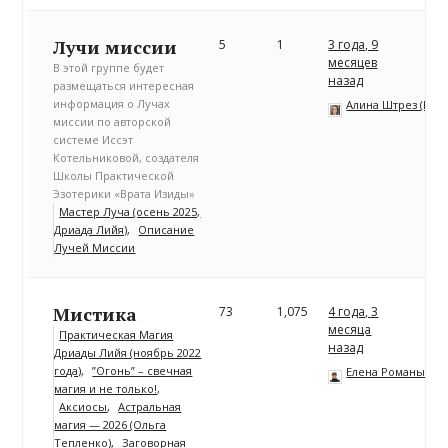
Лучи миссии
5
1
3 года, 9
месяцев
В этой группе будет
назад
размещаться интересная
информация о Лучах
Алина Штрез (Риц
миссии по авторской
системе Иссэт
Котельниковой, создателя
Школы Практической
Эзотерики «Врата Изиды»
Мастер Луча (осень 2025,
Дриада Лийя)
Описание
Лучей Миссии
Мистика
73
1,075
4 года, 3
месяца
Практическая Магия
назад
Дриады Лийя (ноябрь 2022
года)
”Огонь” – свечная
Елена Романычев
магия и не только!
Аксиосы
Астральная
магия — 2026 (Ольга
Тепленко)
Заговорная