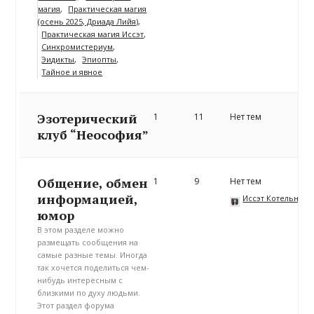
магия
Практическая магия
(осень 2025, Дриада Лийя)
Практическая магия Иссэт
Синхромистериум
Эидикты
Эпиопты
Тайное и явное
Эзотерический
1
11
Нет тем
клуб “Неософия”
Общение, обмен
1
9
Нет тем
информацией,
Иссэт Котельнико
юмор
В этом разделе можно
размещать сообщения на
самые разные темы. Иногда
так хочется поделиться чем-
нибудь интересным с
близкими по духу людьми.
Этот раздел форума