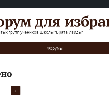
рум для избр
ытых групп учеников Школы "Врата Изиды"
Форумы
ено