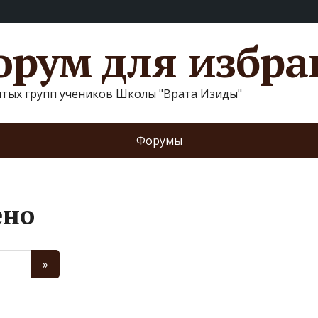
рум для избр
ытых групп учеников Школы "Врата Изиды"
Форумы
ено