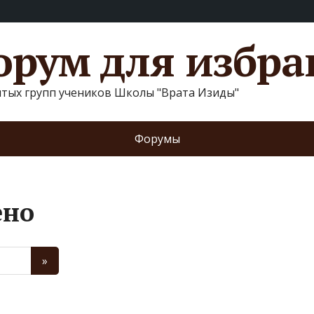
рум для избр
ытых групп учеников Школы "Врата Изиды"
Форумы
ено