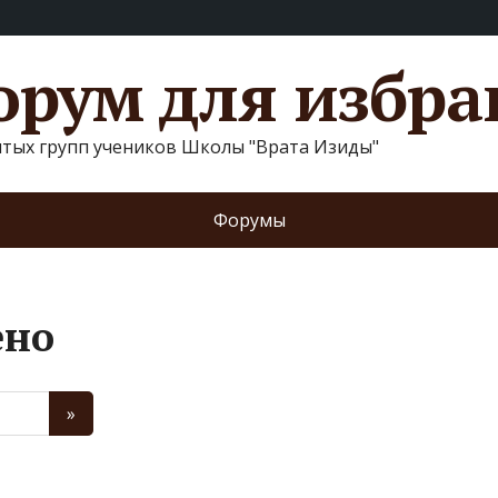
рум для избр
ытых групп учеников Школы "Врата Изиды"
Форумы
ено