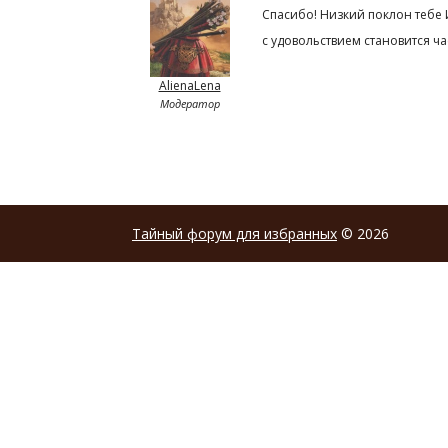
Спасибо! Низкий поклон тебе 
с удовольствием становится ча
AlienaLena
Модератор
Тайный форум для избранных
© 2026