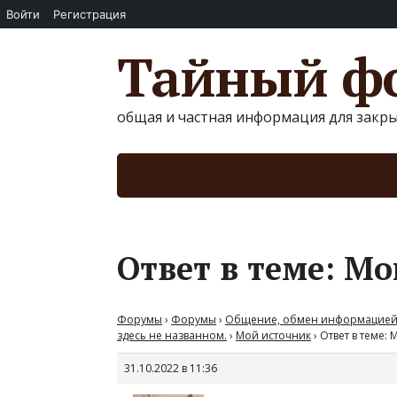
Войти
Регистрация
Тайный фо
общая и частная информация для закр
Ответ в теме: М
Форумы
›
Форумы
›
Общение, обмен информацией
здесь не названном.
›
Мой источник
›
Ответ в теме:
31.10.2022 в 11:36