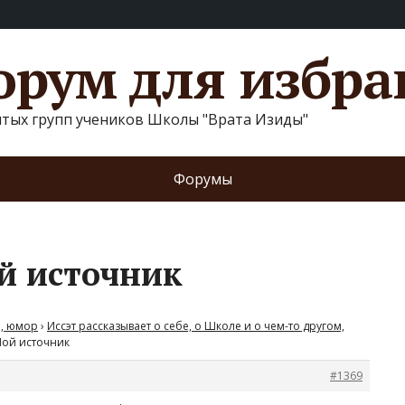
рум для избр
ытых групп учеников Школы "Врата Изиды"
Форумы
ой источник
, юмор
›
Иссэт рассказывает о себе, о Школе и о чем-то другом,
 Мой источник
#1369