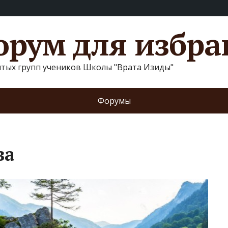
рум для избр
ытых групп учеников Школы "Врата Изиды"
Форумы
ва