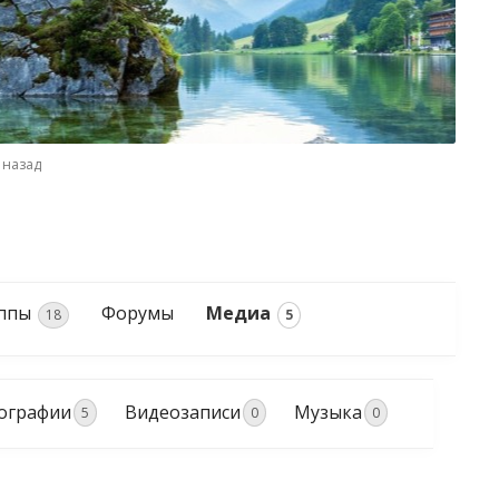
 назад
уппы
Форумы
Медиа
18
5
ографии
Видеозаписи
Музыка
5
0
0